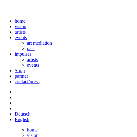
home
vision
artists
events
art mediation
past
impulses
artists
events
Shop
partner
contact/press
Deutsch
English
home
vision