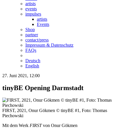
artists
events
impulses
artists
Events
Shop
partner
contact/press
Impressum & Datenschutz
FAQs
Deutsch
English
27. Juni 2021, 12:00
tinyBE Opening Darmstadt
FIRST, 2021, Onur Gökmen © tinyBE #1, Foto: Thomas
Piechowski
Mit dem Werk
FIRST
von Onur Gökmen