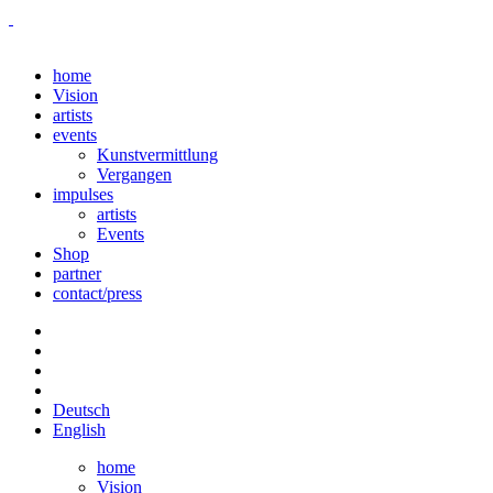
home
Vision
artists
events
Kunstvermittlung
Vergangen
impulses
artists
Events
Shop
partner
contact/press
Deutsch
English
home
Vision