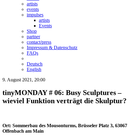
artists
events
impulses
artists
Events
Shop
partner
contact/press
Impressum & Datenschutz
FAQs
Deutsch
English
9. August 2021, 20:00
tinyMONDAY # 06: Busy Sculptures –
wieviel Funktion verträgt die Skulptur?
Ort: Sommerbau des Mousonturms, Brüsseler Platz 3, 63067
Offenbach am Main