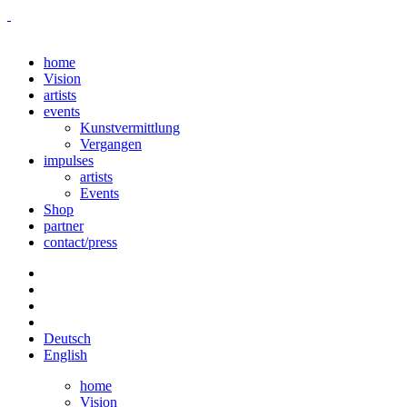
home
Vision
artists
events
Kunstvermittlung
Vergangen
impulses
artists
Events
Shop
partner
contact/press
Deutsch
English
home
Vision