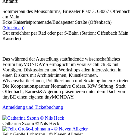
Anfahrt:
Sommerbau des Mousonturms, Brüsseler Platz 3, 63067 Offenbach
am Main
Ecke Kaiserleipromenade/Budapester Straße (Offenbach)
(
Streetmap
)
Gut erreichbar per Rad oder per S-Bahn (Station: Offenbach Main
Kaiserlei)
Das während der Ausstellung stattfindende wissenschaftliches
Forum tinyMONDAYS ermöglicht im voraussichtlich 8x mit
Vorträgen, Diskussionen und Workshops allen Interessierten in
einen Diskurs mit Architekt:innen, Künstler:innen,
Wissenschaftler:innen, Politiker:innen und Soziolog:innen zu treten.
Die Kooperationspartner Normative Orders, KfW Stiftung, Stadt
Offenbach, Earnest&Algernon präsentieren unter dem Dach von
tinyBE einen eigenen tinyMONDAY.
Anmeldung und Ticketbuchung
Catharina Szonn © Nils Heck
Felix Große-Lohmann - © Neven Allgeier