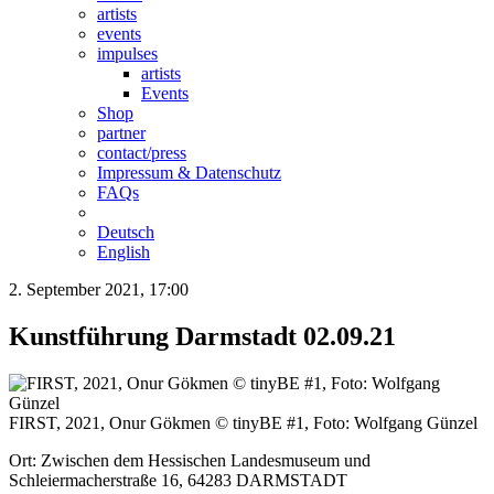
artists
events
impulses
artists
Events
Shop
partner
contact/press
Impressum & Datenschutz
FAQs
Deutsch
English
2. September 2021, 17:00
Kunstführung Darmstadt 02.09.21
FIRST, 2021, Onur Gökmen © tinyBE #1, Foto: Wolfgang Günzel
Ort: Zwischen dem Hessischen Landesmuseum und
Schleiermacherstraße 16, 64283 DARMSTADT