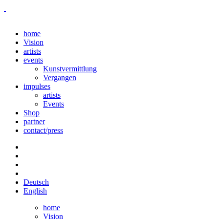
home
Vision
artists
events
Kunstvermittlung
Vergangen
impulses
artists
Events
Shop
partner
contact/press
Deutsch
English
home
Vision