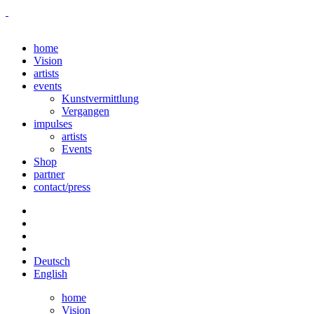
home
Vision
artists
events
Kunstvermittlung
Vergangen
impulses
artists
Events
Shop
partner
contact/press
Deutsch
English
home
Vision