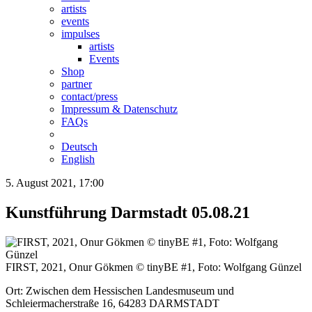
artists
events
impulses
artists
Events
Shop
partner
contact/press
Impressum & Datenschutz
FAQs
Deutsch
English
5. August 2021, 17:00
Kunstführung Darmstadt 05.08.21
FIRST, 2021, Onur Gökmen © tinyBE #1, Foto: Wolfgang Günzel
Ort: Zwischen dem Hessischen Landesmuseum und
Schleiermacherstraße 16, 64283 DARMSTADT