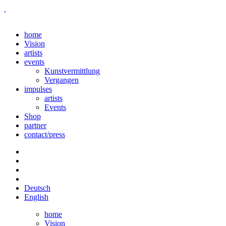
home
Vision
artists
events
Kunstvermittlung
Vergangen
impulses
artists
Events
Shop
partner
contact/press
Deutsch
English
home
Vision