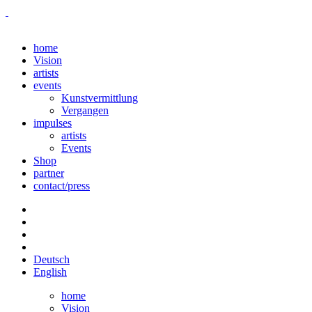
home
Vision
artists
events
Kunstvermittlung
Vergangen
impulses
artists
Events
Shop
partner
contact/press
Deutsch
English
home
Vision