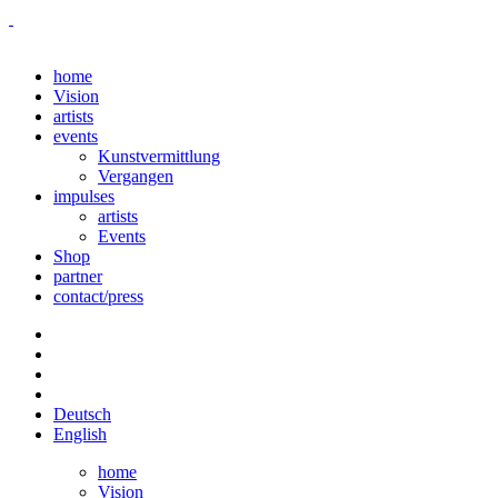
home
Vision
artists
events
Kunstvermittlung
Vergangen
impulses
artists
Events
Shop
partner
contact/press
Deutsch
English
home
Vision