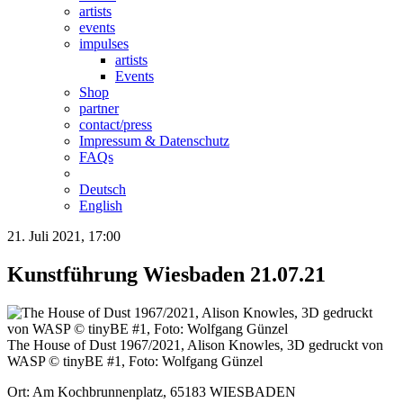
artists
events
impulses
artists
Events
Shop
partner
contact/press
Impressum & Datenschutz
FAQs
Deutsch
English
21. Juli 2021, 17:00
Kunstführung Wiesbaden 21.07.21
The House of Dust 1967/2021, Alison Knowles, 3D gedruckt von
WASP © tinyBE #1, Foto: Wolfgang Günzel
Ort: Am Kochbrunnenplatz, 65183 WIESBADEN