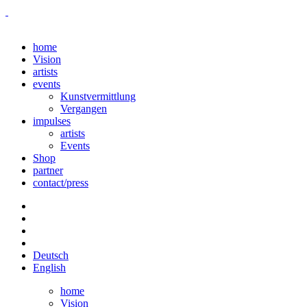
home
Vision
artists
events
Kunstvermittlung
Vergangen
impulses
artists
Events
Shop
partner
contact/press
Deutsch
English
home
Vision