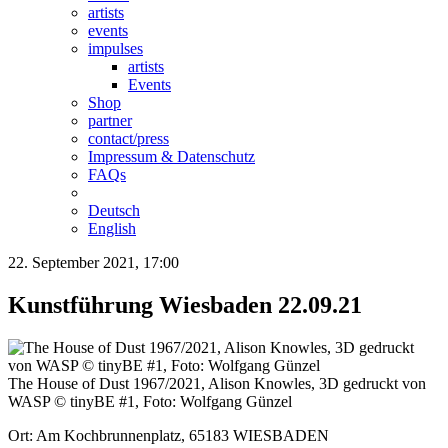
artists
events
impulses
artists
Events
Shop
partner
contact/press
Impressum & Datenschutz
FAQs
Deutsch
English
22. September 2021, 17:00
Kunstführung Wiesbaden 22.09.21
The House of Dust 1967/2021, Alison Knowles, 3D gedruckt von
WASP © tinyBE #1, Foto: Wolfgang Günzel
Ort: Am Kochbrunnenplatz, 65183 WIESBADEN