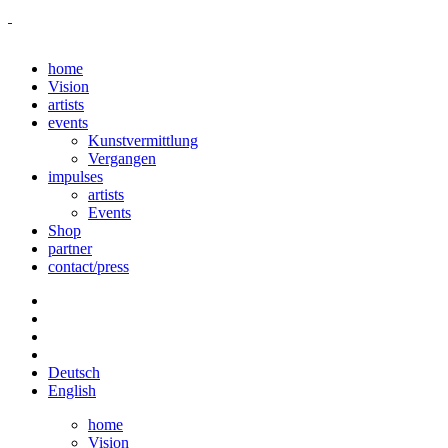
home
Vision
artists
events
Kunstvermittlung
Vergangen
impulses
artists
Events
Shop
partner
contact/press
Deutsch
English
home
Vision