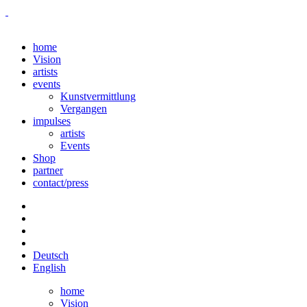
home
Vision
artists
events
Kunstvermittlung
Vergangen
impulses
artists
Events
Shop
partner
contact/press
Deutsch
English
home
Vision